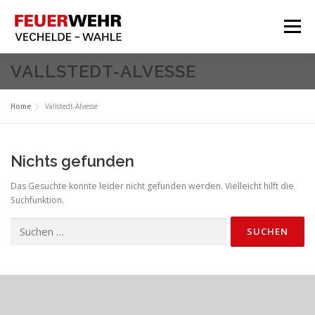
Zum
Inhalt
Menü
springen
HOME
VALLSTEDT-ALVESSE
Aktuelles
Home
Vallstedt-Alvesse
Über Uns
Service
Nichts gefunden
Meine Feuerwehr
Das Gesuchte konnte leider nicht gefunden werden. Vielleicht hilft die
Suchfunktion.
Suchen
nach: