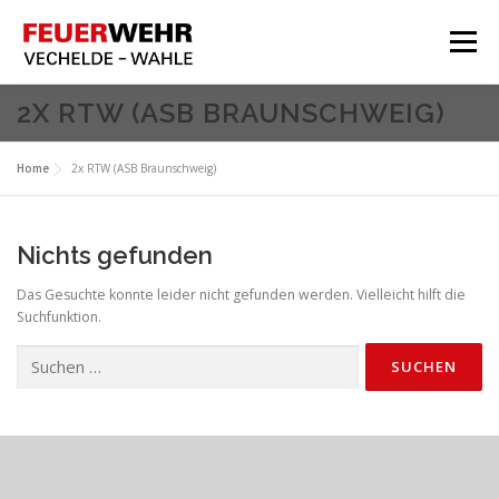
Zum
Inhalt
Menü
springen
HOME
2X RTW (ASB BRAUNSCHWEIG)
Aktuelles
Home
2x RTW (ASB Braunschweig)
Über Uns
Service
Nichts gefunden
Meine Feuerwehr
Das Gesuchte konnte leider nicht gefunden werden. Vielleicht hilft die
Suchfunktion.
Suchen
nach: