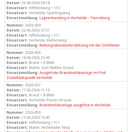
Datum:
25.06.2026 09:18
Einsatzart:
Hilfeleistung > H 0
Einsatzort:
Vechelde: Sperlingsweg
Einsatzmeldung:
Lageerkundung in Vechelde – Tierrettung
Nummer:
2026-059
Datum:
22.06.2026 07:21
Einsatzart:
Hilfeleistung > H 1
Einsatzort:
Vechelde: Kiefernweg
Einsatzmeldung:
Rettungsdienstunterstützung mit der Drehleiter
Nummer:
2026-058
Datum:
19.06.2026 23:49
Einsatzart:
Brand > B BMA
Einsatzort:
Wahle: Zum Wahler Grund
Einsatzmeldung:
Ausgelöste Brandmeldeanlage im Post
Zustellstützpunkt Vechelde
Nummer:
2026-057
Datum:
17.06.2026 11:10
Einsatzart:
Brand > B BMA
Einsatzort:
Vechelde: Peiner Strasse
Einsatzmeldung:
Brandmeldeanlage ausgelöst in Vechelde
Nummer:
2026-056
Datum:
13.06.2026 15:45
Einsatzart:
Hilfeleistung > H 1
Einsatzort:
Wahle: Vechelader Weg