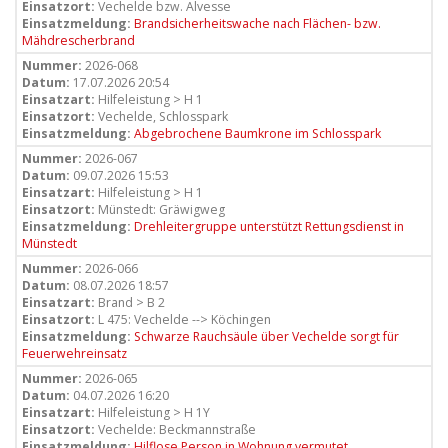
Einsatzort:
Vechelde bzw. Alvesse
Einsatzmeldung:
Brandsicherheitswache nach Flächen- bzw.
Mähdrescherbrand
Nummer:
2026-068
Datum:
17.07.2026 20:54
Einsatzart:
Hilfeleistung > H 1
Einsatzort:
Vechelde, Schlosspark
Einsatzmeldung:
Abgebrochene Baumkrone im Schlosspark
Nummer:
2026-067
Datum:
09.07.2026 15:53
Einsatzart:
Hilfeleistung > H 1
Einsatzort:
Münstedt: Gräwigweg
Einsatzmeldung:
Drehleitergruppe unterstützt Rettungsdienst in
Münstedt
Nummer:
2026-066
Datum:
08.07.2026 18:57
Einsatzart:
Brand > B 2
Einsatzort:
L 475: Vechelde --> Köchingen
Einsatzmeldung:
Schwarze Rauchsäule über Vechelde sorgt für
Feuerwehreinsatz
Nummer:
2026-065
Datum:
04.07.2026 16:20
Einsatzart:
Hilfeleistung > H 1Y
Einsatzort:
Vechelde: Beckmannstraße
Einsatzmeldung:
Hilflose Person in Wohnung vermutet