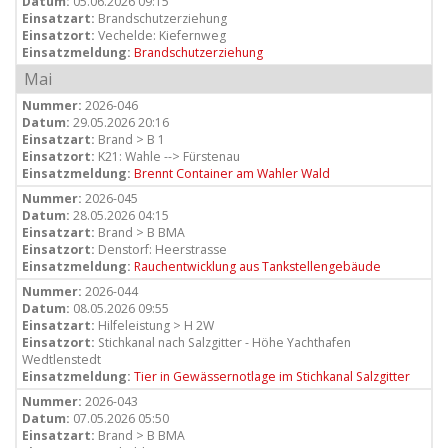
Datum:
05.06.2026 09:15
Einsatzart:
Brandschutzerziehung
Einsatzort:
Vechelde: Kiefernweg
Einsatzmeldung:
Brandschutzerziehung
Mai
Nummer:
2026-046
Datum:
29.05.2026 20:16
Einsatzart:
Brand > B 1
Einsatzort:
K21: Wahle --> Fürstenau
Einsatzmeldung:
Brennt Container am Wahler Wald
Nummer:
2026-045
Datum:
28.05.2026 04:15
Einsatzart:
Brand > B BMA
Einsatzort:
Denstorf: Heerstrasse
Einsatzmeldung:
Rauchentwicklung aus Tankstellengebäude
Nummer:
2026-044
Datum:
08.05.2026 09:55
Einsatzart:
Hilfeleistung > H 2W
Einsatzort:
Stichkanal nach Salzgitter - Höhe Yachthafen
Wedtlenstedt
Einsatzmeldung:
Tier in Gewässernotlage im Stichkanal Salzgitter
Nummer:
2026-043
Datum:
07.05.2026 05:50
Einsatzart:
Brand > B BMA