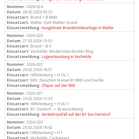
Nummer:
2026-024
Datum:
28.02.2026 03:23
Einsatzart:
Brand > B BMA
Einsatzort:
Wahle: Zum Wahler Grund
Einsatzmeldung:
Ausgelöste Brandmeldeanlage in Wahle
Nummer:
2026-023
Datum:
27.02.2026 15:53
Einsatzart:
Brand > B 0
Einsatzort:
Vechelde: Modersohn-Becker-Ring
Einsatzmeldung:
Lageerkundung in Vechelde
Nummer:
2026-022
Datum:
26.02.2026 18:57
Einsatzart:
Hilfeleistung > H ÖL-1
Einsatzort:
B65: Zwischen Kreisel B1/B65 und Sierße
Einsatzmeldung:
Ölspur auf der B65
Nummer:
2026-021
Datum:
24.02.2026 15:33
Einsatzart:
Hilfeleistung > H VU-1
Einsatzort:
B1: Dentorf --> Braunschweig
Einsatzmeldung:
Verkehrsunfall auf der B1 bei Denstorf
Nummer:
2026-020
Datum:
20.02.2026 18:42
Einsatzart:
Hilfeleistung > H 1
Einsatzort:
Vechelde: Cachanring