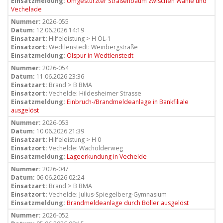
Einsatzmeldung:
Umgestürzter Straßenbaum zwischen Wahle und
Vechelade
Nummer:
2026-055
Datum:
12.06.2026 14:19
Einsatzart:
Hilfeleistung > H ÖL-1
Einsatzort:
Wedtlenstedt: Weinbergstraße
Einsatzmeldung:
Ölspur in Wedtlenstedt
Nummer:
2026-054
Datum:
11.06.2026 23:36
Einsatzart:
Brand > B BMA
Einsatzort:
Vechelde: Hildesheimer Strasse
Einsatzmeldung:
Einbruch-/Brandmeldeanlage in Bankfiliale
ausgelöst
Nummer:
2026-053
Datum:
10.06.2026 21:39
Einsatzart:
Hilfeleistung > H 0
Einsatzort:
Vechelde: Wacholderweg
Einsatzmeldung:
Lageerkundung in Vechelde
Nummer:
2026-047
Datum:
06.06.2026 02:24
Einsatzart:
Brand > B BMA
Einsatzort:
Vechelde: Julius-Spiegelberg-Gymnasium
Einsatzmeldung:
Brandmeldeanlage durch Böller ausgelöst
Nummer:
2026-052