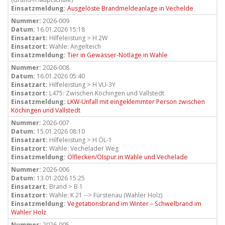
Einsatzmeldung:
Ausgelöste Brandmeldeanlage in Vechelde
Nummer:
2026-009
Datum:
16.01.2026 15:18
Einsatzart:
Hilfeleistung > H 2W
Einsatzort:
Wahle: Angelteich
Einsatzmeldung:
Tier in Gewässer-Notlage in Wahle
Nummer:
2026-008
Datum:
16.01.2026 05:40
Einsatzart:
Hilfeleistung > H VU-3Y
Einsatzort:
L475: Zwischen Köchingen und Vallstedt
Einsatzmeldung:
LKW-Unfall mit eingeklemmter Person zwischen
Köchingen und Vallstedt
Nummer:
2026-007
Datum:
15.01.2026 08:10
Einsatzart:
Hilfeleistung > H ÖL-1
Einsatzort:
Wahle: Vechelader Weg
Einsatzmeldung:
Ölflecken/Ölspur in Wahle und Vechelade
Nummer:
2026-006
Datum:
13.01.2026 15:25
Einsatzart:
Brand > B 1
Einsatzort:
Wahle: K 21 --> Fürstenau (Wahler Holz)
Einsatzmeldung:
Vegetationsbrand im Winter – Schwelbrand im
Wahler Holz
Nummer:
2026-005