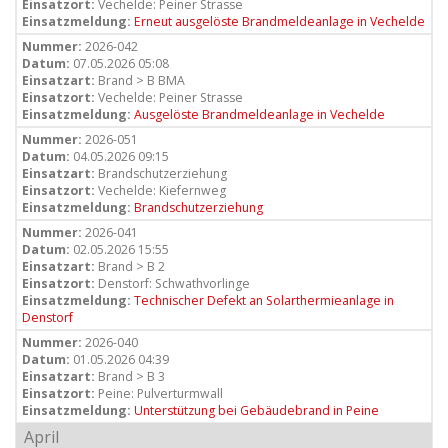
Einsatzort:
Vechelde: Peiner Strasse
Einsatzmeldung:
Erneut ausgelöste Brandmeldeanlage in Vechelde
Nummer:
2026-042
Datum:
07.05.2026 05:08
Einsatzart:
Brand > B BMA
Einsatzort:
Vechelde: Peiner Strasse
Einsatzmeldung:
Ausgelöste Brandmeldeanlage in Vechelde
Nummer:
2026-051
Datum:
04.05.2026 09:15
Einsatzart:
Brandschutzerziehung
Einsatzort:
Vechelde: Kiefernweg
Einsatzmeldung:
Brandschutzerziehung
Nummer:
2026-041
Datum:
02.05.2026 15:55
Einsatzart:
Brand > B 2
Einsatzort:
Denstorf: Schwathvorlinge
Einsatzmeldung:
Technischer Defekt an Solarthermieanlage in
Denstorf
Nummer:
2026-040
Datum:
01.05.2026 04:39
Einsatzart:
Brand > B 3
Einsatzort:
Peine: Pulverturmwall
Einsatzmeldung:
Unterstützung bei Gebäudebrand in Peine
April