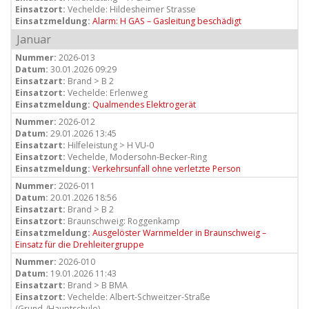
Einsatzort:
Vechelde: Hildesheimer Strasse
Einsatzmeldung:
Alarm: H GAS – Gasleitung beschädigt
Januar
Nummer:
2026-013
Datum:
30.01.2026 09:29
Einsatzart:
Brand > B 2
Einsatzort:
Vechelde: Erlenweg
Einsatzmeldung:
Qualmendes Elektrogerät
Nummer:
2026-012
Datum:
29.01.2026 13:45
Einsatzart:
Hilfeleistung > H VU-0
Einsatzort:
Vechelde, Modersohn-Becker-Ring
Einsatzmeldung:
Verkehrsunfall ohne verletzte Person
Nummer:
2026-011
Datum:
20.01.2026 18:56
Einsatzart:
Brand > B 2
Einsatzort:
Braunschweig: Roggenkamp
Einsatzmeldung:
Ausgelöster Warnmelder in Braunschweig –
Einsatz für die Drehleitergruppe
Nummer:
2026-010
Datum:
19.01.2026 11:43
Einsatzart:
Brand > B BMA
Einsatzort:
Vechelde: Albert-Schweitzer-Straße
(Grund-/Hauptschule)