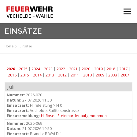
Zum
Inhalt
Menü
springen
HOME
EINSÄTZE
Aktuelles
Home
Einsätze
Über Uns
Service
2026
|
2025
|
2024
|
2023
|
2022
|
2021
|
2020
|
2019
|
2018
|
2017
|
2016
|
2015
|
2014
|
2013
|
2012
|
2011
|
2010
|
2009
|
2008
|
2007
Meine Feuerwehr
Juli
Nummer:
2026-070
Datum:
27.07.2026 11:30
Einsatzart:
Hilfeleistung > H 0
Einsatzort:
Vechelde: Raiffeisenstrasse
Einsatzmeldung:
Hilflosen Steinmarder aufgenommen
Nummer:
2026-069
Datum:
21.07.2026 19:50
Einsatzart:
Brand > B WALD-1