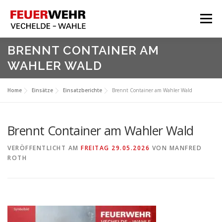
Zum
Inhalt
Menü
springen
HOME
BRENNT CONTAINER AM
WAHLER WALD
Aktuelles
Über Uns
Home
Einsätze
Einsatzberichte
Brennt Container am Wahler Wald
Service
Meine Feuerwehr
Brennt Container am Wahler Wald
VERÖFFENTLICHT AM
FREITAG 29.05.2026
VON
MANFRED
ROTH