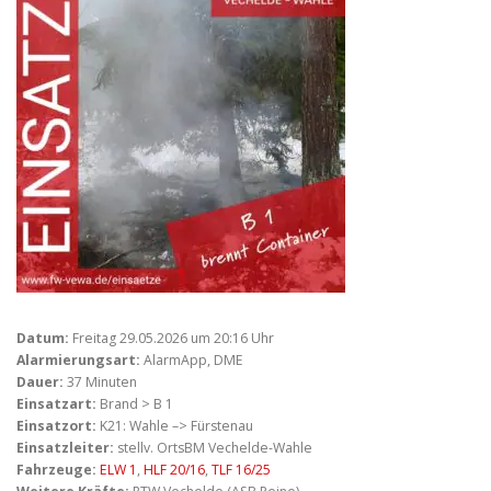
Datum:
Freitag 29.05.2026 um 20:16 Uhr
Alarmierungsart:
AlarmApp, DME
Dauer:
37 Minuten
Einsatzart:
Brand > B 1
Einsatzort:
K21: Wahle –> Fürstenau
Einsatzleiter:
stellv. OrtsBM Vechelde-Wahle
Fahrzeuge:
ELW 1
,
HLF 20/16
,
TLF 16/25