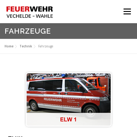
Menü
HOME
FAHRZEUGE
Aktuelles
Home
Technik
Fahrzeuge
Über Uns
Service
Meine Feuerwehr