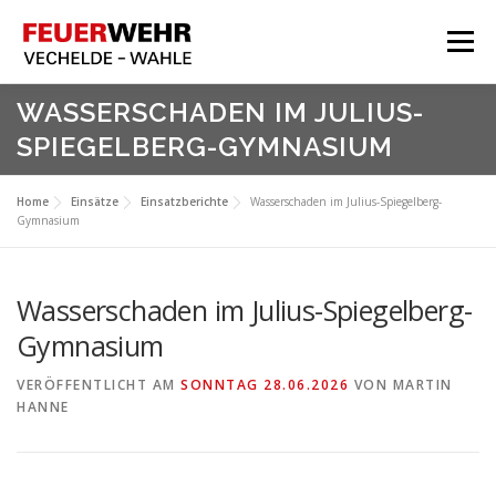
Zum
Inhalt
Menü
springen
HOME
WASSERSCHADEN IM JULIUS-
SPIEGELBERG-GYMNASIUM
Aktuelles
Über Uns
Home
Einsätze
Einsatzberichte
Wasserschaden im Julius-Spiegelberg-
Gymnasium
Service
Meine Feuerwehr
Wasserschaden im Julius-Spiegelberg-
Gymnasium
VERÖFFENTLICHT AM
SONNTAG 28.06.2026
VON
MARTIN
HANNE