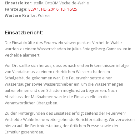
Einsatzleiter:
stellv. OrtsBM Vechelde-Wahle
Fahrzeuge:
ELW 1
,
HLF 20/16
,
TLF 16/25
Weitere Kräfte:
Polizei
Einsatzbericht:
Die Einsatzkräfte des Feuerwehrschwerpunktes Vechelde-Wahle
wurden zu einem Wasserschaden im Julius-Spiegelberg-Gymnasium in
Vechelde alarmiert.
Vor Ort stellte sich heraus, dass es nach ersten Erkenntnissen infolge
von Vandalismus zu einem erheblichen Wasserschaden im
Schulgebäude gekommen war. Die Feuerwehr setzte einen
Wassersauger sowie Wasserschieber ein, um die Wassermengen
aufzunehmen und den Schaden möglichst zu begrenzen. Nach
Abschluss der Maßnahmen wurde die Einsatzstelle an die
Verantwortlichen übergeben.
Zu den Hintergründen des Einsatzes erfolgt seitens der Feuerwehr
Vechelde-Wahle keine weitergehende Berichterstattung. Wir verweisen
hierzu auf die Berichterstattung der örtlichen Presse sowie der
Ermittlungsbehörden.