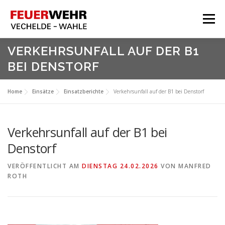
Zum
Inhalt
Menü
springen
HOME
VERKEHRSUNFALL AUF DER B1
BEI DENSTORF
Aktuelles
Über Uns
Home
Einsätze
Einsatzberichte
Verkehrsunfall auf der B1 bei Denstorf
Service
Meine Feuerwehr
Verkehrsunfall auf der B1 bei
Denstorf
VERÖFFENTLICHT AM
DIENSTAG 24.02.2026
VON
MANFRED
ROTH