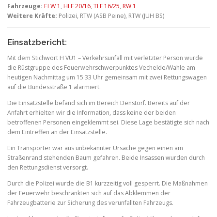
Fahrzeuge:
ELW 1
,
HLF 20/16
,
TLF 16/25
,
RW 1
Weitere Kräfte:
Polizei, RTW (ASB Peine), RTW (JUH BS)
Einsatzbericht:
Mit dem Stichwort H VU1 – Verkehrsunfall mit verletzter Person wurde
die Rüstgruppe des Feuerwehrschwerpunktes Vechelde/Wahle am
heutigen Nachmittag um 15:33 Uhr gemeinsam mit zwei Rettungswagen
auf die Bundesstraße 1 alarmiert.
Die Einsatzstelle befand sich im Bereich Denstorf. Bereits auf der
Anfahrt erhielten wir die Information, dass keine der beiden
betroffenen Personen eingeklemmt sei. Diese Lage bestätigte sich nach
dem Eintreffen an der Einsatzstelle.
Ein Transporter war aus unbekannter Ursache gegen einen am
Straßenrand stehenden Baum gefahren. Beide Insassen wurden durch
den Rettungsdienst versorgt.
Durch die Polizei wurde die B1 kurzzeitig voll gesperrt. Die Maßnahmen
der Feuerwehr beschränkten sich auf das Abklemmen der
Fahrzeugbatterie zur Sicherung des verunfallten Fahrzeugs.