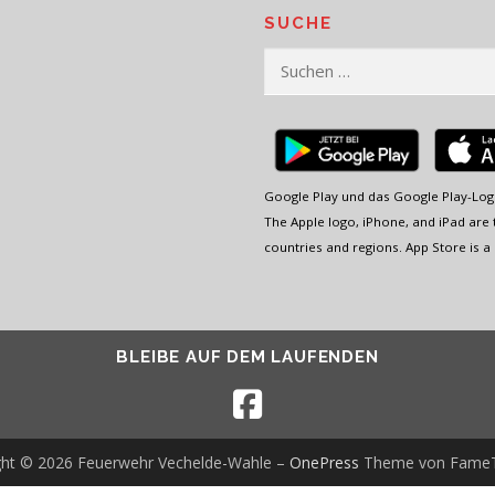
SUCHE
Suchen
nach:
Google Play und das Google Play-Log
The Apple logo, iPhone, and iPad are t
countries and regions. App Store is a 
BLEIBE AUF DEM LAUFENDEN
ght © 2026 Feuerwehr Vechelde-Wahle
–
OnePress
Theme von Fame