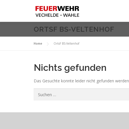
Zum
Inhalt
springen
ORTSF BS-VELTENHOF
Home
OrtsF BS-Veltenhof
Nichts gefunden
Das Gesuchte konnte leider nicht gefunden werden. V
Suchen
nach: