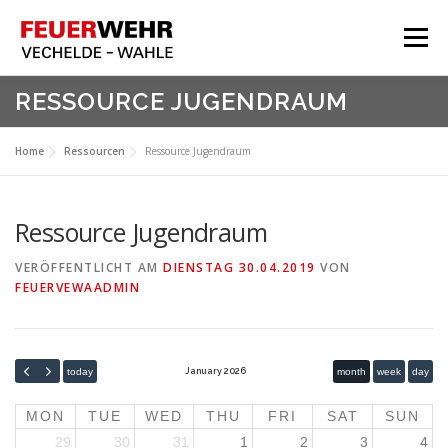
Zum
Inhalt
Menü
springen
HOME
RESSOURCE JUGENDRAUM
Aktuelles
Home
Ressourcen
Ressource Jugendraum
Über Uns
Service
Ressource Jugendraum
Meine Feuerwehr
VERÖFFENTLICHT AM
DIENSTAG 30.04.2019
VON
FEUERVEWAADMIN
today
month
week
day
January 2026
MON
TUE
WED
THU
FRI
SAT
SUN
29
30
31
1
2
3
4