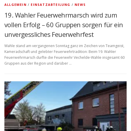
ALLGEMEIN
/
EINSATZABTEILUNG
/
NEWS
19. Wahler Feuerwehrmarsch wird zum
vollen Erfolg – 60 Gruppen sorgen für ein
unvergessliches Feuerwehrfest
Wahle stand am vergangenen Sonntag ganz im Zeichen von Teamgeist,
Kameradschaft und gelebter Feuerwehrtradition: Beim 19. Wahler
Feuerwehrmarsch durfte die Feuerwehr Vechelde-Wahle insgesamt 60
Gruppen aus der Region und darüber …