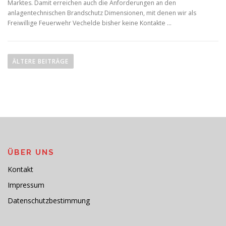
Marktes. Damit erreichen auch die Anforderungen an den
anlagentechnischen Brandschutz Dimensionen, mit denen wir als
Freiwillige Feuerwehr Vechelde bisher keine Kontakte …
B
e
ÄLTERE BEITRÄGE
i
t
r
a
g
s
n
ÜBER UNS
a
Kontakt
v
Impressum
i
Datenschutzbestimmung
g
a