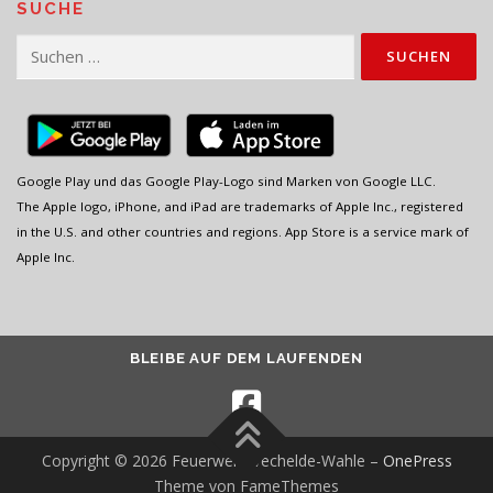
t
SUCHE
i
Suchen
o
nach:
n
Google Play und das Google Play-Logo sind Marken von Google LLC.
The Apple logo, iPhone, and iPad are trademarks of Apple Inc., registered
in the U.S. and other countries and regions. App Store is a service mark of
Apple Inc.
BLEIBE AUF DEM LAUFENDEN
Copyright © 2026 Feuerwehr Vechelde-Wahle
–
OnePress
Theme von FameThemes