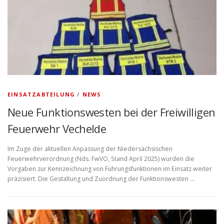
EINSATZABTEILUNG
/
NEWS
Neue Funktionswesten bei der Freiwilligen
Feuerwehr Vechelde
Im Zuge der aktuellen Anpassung der Niedersächsischen
Feuerwehrverordnung (Nds. FwVO, Stand April 2025) wurden die
Vorgaben zur Kennzeichnung von Führungsfunktionen im Einsatz weiter
präzisiert. Die Gestaltung und Zuordnung der Funktionswesten …