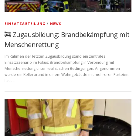
EINSATZABTEILUNG
/
NEWS
🚒 Zugausbildung: Brandbekämpfung mit
Menschenrettung
Im Rahmen der letzten Zugausbildung stand ein zentrales
Einsatzszenario im Fokus: Brandbekämpfung in Verbindung mit
Menschenrettung unter realistischen Bedingungen. Angenommen
wurde ein Kellerbrand in einem Wohngebäude mit mehreren Parteien.
Laut …