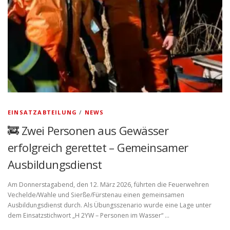
EINSATZABTEILUNG
/
NEWS
🚒 Zwei Personen aus Gewässer
erfolgreich gerettet – Gemeinsamer
Ausbildungsdienst
Am Donnerstagabend, den 12. März 2026, führten die Feuerwehren
Vechelde/Wahle und Sierße/Fürstenau einen gemeinsamen
Ausbildungsdienst durch. Als Übungsszenario wurde eine Lage unter
dem Einsatzstichwort „H 2YW – Personen im Wasser“ …