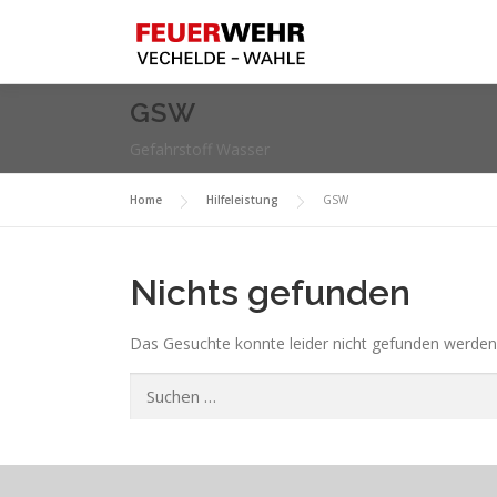
Zum
Inhalt
springen
GSW
Gefahrstoff Wasser
Home
Hilfeleistung
GSW
Nichts gefunden
Das Gesuchte konnte leider nicht gefunden werden. V
Suchen
nach: