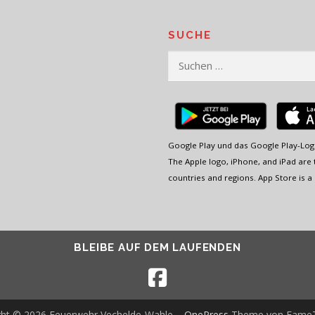
SUCHE
Suchen
nach:
Google Play und das Google Play-Log
The Apple logo, iPhone, and iPad are t
countries and regions. App Store is a 
BLEIBE AUF DEM LAUFENDEN
ght © 2026 Feuerwehr Vechelde-Wahle
–
OnePress
Theme von Fame