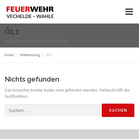
Zum
Inhalt
Menü
springen
HOME
ÖL1
Auslaufende Stoffe, kleiner Umfang
Aktuelles
Über Uns
Home
Hilfeleistung
Öl1
Service
Nichts gefunden
Meine Feuerwehr
Das Gesuchte konnte leider nicht gefunden werden. Vielleicht hilft die
Suchfunktion.
Suchen
nach: