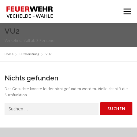
Zum
Inhalt
Menü
springen
HOME
VU2
Verkehrsunfall ab 3 Personen
Aktuelles
Über Uns
Home
Hilfeleistung
VU2
Service
Nichts gefunden
Meine Feuerwehr
Das Gesuchte konnte leider nicht gefunden werden. Vielleicht hilft die
Suchfunktion.
Suchen
nach: