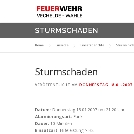
Zum
Inhalt
springen
STURMSCHADEN
Home
Einsätze
Einsatzberichte
Sturmschad
Sturmschaden
VERÖFFENTLICHT AM
DONNERSTAG 18.01.2007
Datum:
Donnerstag 18.01.2007 um 21:20 Uhr
Alarmierungsart:
Funk
Dauer:
10 Minuten
Einsatzart:
Hilfeleistung > H2