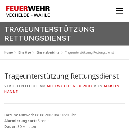
Zum
Inhalt
Menü
springen
HOME
TRAGEUNTERSTÜTZUNG
RETTUNGSDIENST
Aktuelles
Über Uns
Home
Einsätze
Einsatzberichte
Trageunterstützung Rettungsdienst
Service
Meine Feuerwehr
Trageunterstützung Rettungsdienst
VERÖFFENTLICHT AM
MITTWOCH 06.06.2007
VON
MARTIN
HANNE
Datum:
Mittwoch 06.06.2007 um 16:20 Uhr
Alarmierungsart:
Sirene
Dauer:
30 Minuten