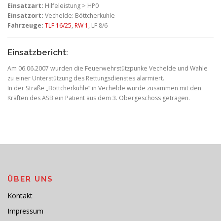
Einsatzart:
Hilfeleistung > HP0
Einsatzort:
Vechelde: Böttcherkuhle
Fahrzeuge:
TLF 16/25
,
RW 1
, LF 8/6
Einsatzbericht:
Am 06.06.2007 wurden die Feuerwehrstützpunke Vechelde und Wahle
zu einer Unterstützung des Rettungsdienstes alarmiert.
In der Straße „Böttcherkuhle“ in Vechelde wurde zusammen mit den
Kräften des ASB ein Patient aus dem 3. Obergeschoss getragen.
ÜBER UNS
Kontakt
Impressum