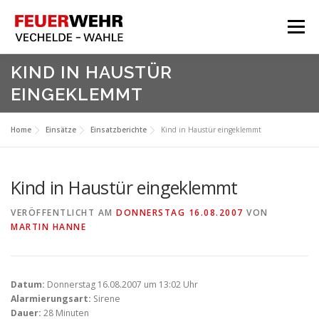
Zum
Inhalt
Menü
springen
HOME
KIND IN HAUSTÜR
EINGEKLEMMT
Aktuelles
Über Uns
Home
Einsätze
Einsatzberichte
Kind in Haustür eingeklemmt
Service
Meine Feuerwehr
Kind in Haustür eingeklemmt
VERÖFFENTLICHT AM
DONNERSTAG 16.08.2007
VON
MARTIN HANNE
Datum:
Donnerstag 16.08.2007 um 13:02 Uhr
Alarmierungsart:
Sirene
Dauer:
28 Minuten