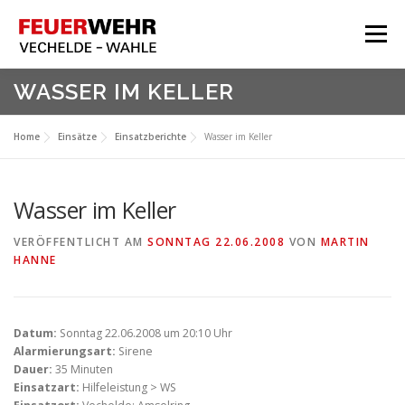
Zum
Inhalt
Menü
springen
HOME
WASSER IM KELLER
Aktuelles
Home
Einsätze
Einsatzberichte
Wasser im Keller
Über Uns
Service
Wasser im Keller
Meine Feuerwehr
VERÖFFENTLICHT AM
SONNTAG 22.06.2008
VON
MARTIN
HANNE
Datum:
Sonntag 22.06.2008 um 20:10 Uhr
Alarmierungsart:
Sirene
Dauer:
35 Minuten
Einsatzart:
Hilfeleistung > WS