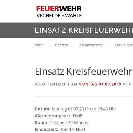
Zum
Inhalt
springen
EINSATZ KREISFEUERWEHR
Home
Einsätze
Einsatzberichte
Einsatz Krei
Einsatz Kreisfeuerwehr
VERÖFFENTLICHT AM
MONTAG 01.07.2019
VO
Datum:
Montag 01.07.2019 um 18:40 Uhr
Alarmierungsart:
DME
Dauer:
1 Stunde 20 Minuten
Einsatzart:
Brand > NBH