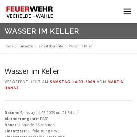
Zum
Inhalt
Menü
springen
HOME
WASSER IM KELLER
Aktuelles
Home
Einsätze
Einsatzberichte
Wasser im Keller
Über Uns
Service
Wasser im Keller
Meine Feuerwehr
VERÖFFENTLICHT AM
SAMSTAG 14.03.2009
VON
MARTIN
HANNE
Datum:
Samstag 14.03.2009 um 21:54 Uhr
Alarmierungsart:
DME
Dauer:
1 Stunde 36 Minuten
Einsatzart:
Hilfeleistung > WS