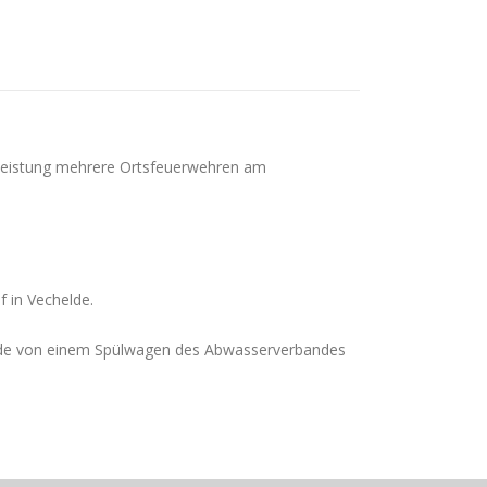
eleistung mehrere Ortsfeuerwehren am
f in Vechelde.
e wurde von einem Spülwagen des Abwasserverbandes