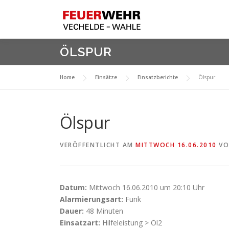
Zum
Inhalt
springen
ÖLSPUR
Home
Einsätze
Einsatzberichte
Ölspur
Ölspur
VERÖFFENTLICHT AM
MITTWOCH 16.06.2010
V
Datum:
Mittwoch 16.06.2010 um 20:10 Uhr
Alarmierungsart:
Funk
Dauer:
48 Minuten
Einsatzart:
Hilfeleistung > Öl2