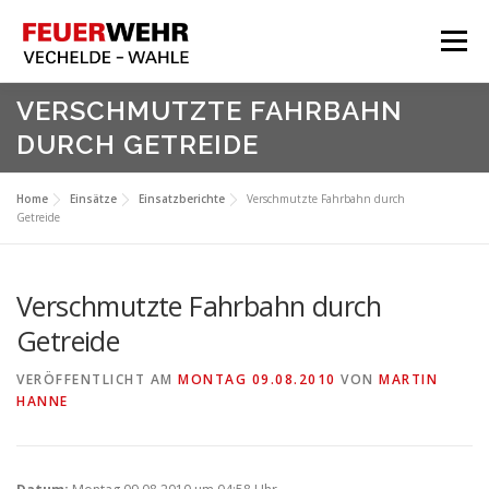
Zum
Inhalt
Menü
springen
HOME
VERSCHMUTZTE FAHRBAHN
DURCH GETREIDE
Aktuelles
Über Uns
Home
Einsätze
Einsatzberichte
Verschmutzte Fahrbahn durch
Getreide
Service
Meine Feuerwehr
Verschmutzte Fahrbahn durch
Getreide
VERÖFFENTLICHT AM
MONTAG 09.08.2010
VON
MARTIN
HANNE