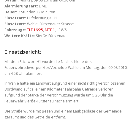
Datum:
Montag 09.08.2010 um 04:58 Uhr
Alarmierungsart:
DME
Dauer:
2 Stunden 32 Minuten
Einsatzart:
Hilfeleistung > H1
Einsatzort:
Wahle: Fürstenauer Strasse
Fahrzeuge:
TLF 16/25
,
MTF 1
, LF 8/6
Weitere Kräfte:
Sierße-Fürstenau
Einsatzbericht:
Mit dem Stichwort H1 wurde die Nachtschleife des
Feuerwehrschwerpunktes Vechelde-Wahle am Montag, den 09.08.2010,
um 4:58 Uhr alarmiert.
In Wahle hatte ein Landwirt aufgrund einer nicht richtig verschlossenen
Bordwand auf ca. einem Kilometer Fahrbahn Getreide verloren,
aufgrund der Stärke der Verschmutzung wurde um 5:26 Uhr die
Feuerwehr Sierße-Fürstenau nachalarmiert.
Die Straße wurde mit Besen und einem Laubgebläse der Gemeinde
geräumt und das Getreide entfernt.