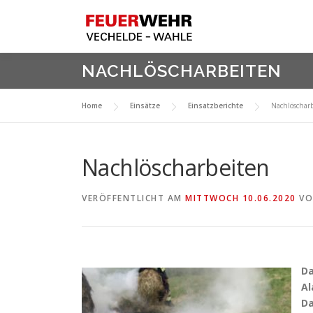
Zum
Inhalt
springen
NACHLÖSCHARBEITEN
Home
Einsätze
Einsatzberichte
Nachlöschar
Nachlöscharbeiten
VERÖFFENTLICHT AM
MITTWOCH 10.06.2020
V
D
Al
Da