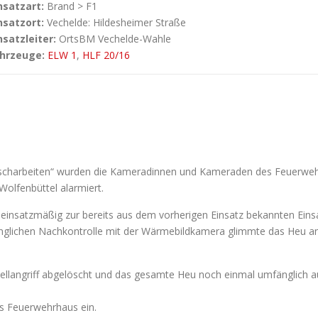
nsatzart:
Brand > F1
nsatzort:
Vechelde: Hildesheimer Straße
nsatzleiter:
OrtsBM Vechelde-Wahle
hrzeuge:
ELW 1
,
HLF 20/16
scharbeiten“ wurden die Kameradinnen und Kameraden des Feuerweh
Wolfenbüttel alarmiert.
 einsatzmäßig zur bereits aus dem vorherigen Einsatz bekannten Eins
glichen Nachkontrolle mit der Wärmebildkamera glimmte das Heu an 
llangriff abgelöscht und das gesamte Heu noch einmal umfänglich a
das Feuerwehrhaus ein.