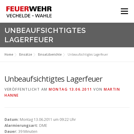
Zum
Inhalt
Menü
springen
HOME
UNBEAUFSICHTIGTES
LAGERFEUER
Aktuelles
Über Uns
Home
Einsätze
Einsatzberichte
Unbeaufsichtigtes Lagerfeuer
Service
Meine Feuerwehr
Unbeaufsichtigtes Lagerfeuer
VERÖFFENTLICHT AM
MONTAG 13.06.2011
VON
MARTIN
HANNE
Datum:
Montag 13.06.2011 um 09:22 Uhr
Alarmierungsart:
DME
Dauer:
39 Minuten