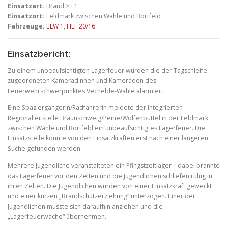
Einsatzart:
Brand > F1
Einsatzort:
Feldmark zwischen Wahle und Bortfeld
Fahrzeuge:
ELW 1
,
HLF 20/16
Einsatzbericht:
Zu einem unbeaufsichtigten Lagerfeuer wurden die der Tagschleife
zugeordneten Kameradinnen und Kameraden des
Feuerwehrschwerpunktes Vechelde-Wahle alarmiert.
Eine Spaziergängerin/Radfahrerin meldete der Integrierten
Regionalleitstelle Braunschweig/Peine/Wolfenbüttel in der Feldmark
zwischen Wahle und Bortfeld ein unbeaufsichtigtes Lagerfeuer. Die
Einsatzstelle konnte von den Einsatzkräften erst nach einer längeren
Suche gefunden werden.
Mehrere Jugendliche veranstalteten ein Pfingstzeltlager – dabei brannte
das Lagerfeuer vor den Zelten und die Jugendlichen schliefen ruhig in
ihren Zelten. Die Jugendlichen wurden von einer Einsatzkraft geweckt
und einer kurzen „Brandschutzerziehung“ unterzogen. Einer der
Jugendlichen musste sich daraufhin anziehen und die
„Lagerfeuerwache“ übernehmen.