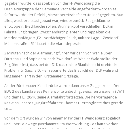
gegeben wurde, dass soeben von der FF Wendeburg die
Drehleitergruppe der Gemeinde Vechelde angefordert worden sei.
Sofort wurde der Befehl „Marschbereitschaft herstellen“ gegeben. Nun
alles, was bereits aufgebaut war, wieder zurück: Saugschläuche
entkuppeln, B-Schläuche rollen, Brunnenkopf verschließen, DLK in
Fahrstellung bringen. Zwischendurch piepten und rappelten die
Meldeempfänger: „F2 – verdächtiger Rauch, unklare Lage – Zweidorf –
Mühlenstraße – 51“ lautete die Alarmdepesche.
3 Minuten nach der Alarmierung fuhren wir dann von Wahle über
Fürstenau und Sophiental nach Zweidorf. Im Wahler Wald stellte der
Zugführer fest, dass bei der DLK das rechte Blaulicht nicht drehte. Kein
Problem für Sascha D. – er reparierte das Blaulicht der DLK während
langsamer Fahrt in der Fürstenauer Ortslage.
An der Fürstenauer Kanalbrücke wurde dann unser Zug getrennt. Der
ELW 2 des Landkreises Peine wollte unbedingt zwischen unserem ELW 1
und dem HLF 20/16 seine Alarmfahrt fortsetzen. Die hervorragende
Reaktion unseres „Jungkraftfahrers“ Thomas E. ermöglichte dies gerade
so …
Vor dem Ort wurden wir von einem MTW der FF Wendeburg abgeholt
und über Feldwege (verdammte Staubentwicklung – es hätte vorher