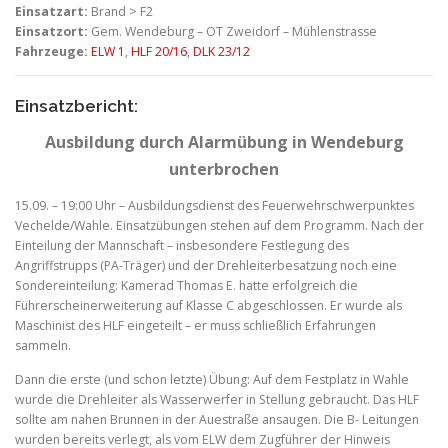
Einsatzart:
Brand > F2
Einsatzort:
Gem. Wendeburg – OT Zweidorf – Mühlenstrasse
Fahrzeuge:
ELW 1
,
HLF 20/16
,
DLK 23/12
Einsatzbericht:
Ausbildung durch Alarmübung in Wendeburg
unterbrochen
15.09. – 19:00 Uhr – Ausbildungsdienst des Feuerwehrschwerpunktes
Vechelde/Wahle. Einsatzübungen stehen auf dem Programm. Nach der
Einteilung der Mannschaft – insbesondere Festlegung des
Angriffstrupps (PA-Träger) und der Drehleiterbesatzung noch eine
Sondereinteilung: Kamerad Thomas E. hatte erfolgreich die
Führerscheinerweiterung auf Klasse C abgeschlossen. Er wurde als
Maschinist des HLF eingeteilt – er muss schließlich Erfahrungen
sammeln.
Dann die erste (und schon letzte) Übung: Auf dem Festplatz in Wahle
wurde die Drehleiter als Wasserwerfer in Stellung gebraucht. Das HLF
sollte am nahen Brunnen in der Auestraße ansaugen. Die B- Leitungen
wurden bereits verlegt, als vom ELW dem Zugführer der Hinweis