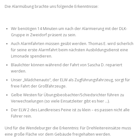
Die Alarmübung brachte uns folgende Erkenntnisse:
Wir benötigen 14 Minuten um nach der Alarmierung mit der DLK-
Gruppe in Zweidorf präsent zu sein.
Auch Alarmfahrten müssen geübt werden. Thomas E. wird sicherlich
für seine erste Alarmfahrt beim nächsten Ausbildungsdienst eine
Limonade spendieren.
Blaulichter können während der Fahrt von Sascha D. repariert
werden.
Unser „Mädchenauto“, der ELW als Zugführungsfahrzeug, sorgt für
freie Fahrt der Großfahrzeuge.
Gelbe Westen für Übungsbeobachter/Schiedsrichter führen zu
Verwechselungen (so viele Einsatzleiter gibt es hier …).
Der ELW 2 des Landkreises Peine ist zu klein – es passen nicht alle
Führer rein.
Und für die Wendeburger die Erkenntnis: Für Drehleitereinsätze muss
eine große Fläche vor dem Gebäude freigehalten werden.