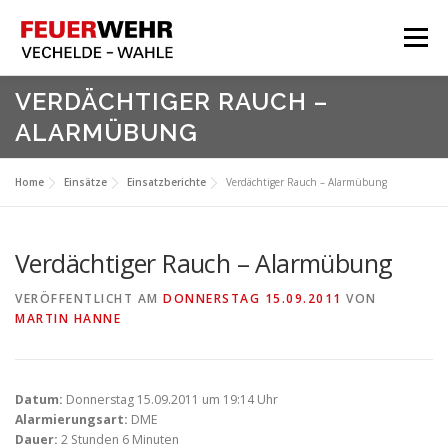
Zum
Inhalt
Menü
springen
HOME
VERDÄCHTIGER RAUCH –
ALARMÜBUNG
Aktuelles
Über Uns
Home
Einsätze
Einsatzberichte
Verdächtiger Rauch – Alarmübung
Service
Meine Feuerwehr
Verdächtiger Rauch – Alarmübung
VERÖFFENTLICHT AM
DONNERSTAG 15.09.2011
VON
MARTIN HANNE
Datum:
Donnerstag 15.09.2011 um 19:14 Uhr
Alarmierungsart:
DME
Dauer:
2 Stunden 6 Minuten