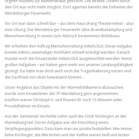
regnen müssen) zur Mühlenstraße gebracht. Die direkte Zufahrt durch
den Ort war nicht mehr möglich. Dort agierten bereits die Einheiten der
Wendeburger Feuerwehr.
Vor Ort war dann schnell klar – aus dem Haus drang Theaternebel – also
eine Übung. Die Wendeburger Feuerwehr übte Brandbekämpfung und
Menschenrettung in einem zum Abbruch bestimmten Wohnhaus.
Wir erhielten den Auftrag Menschenrettung mittels DLK. Diese Aufgabe
konnte mittels zweimaliger Korbfahrt schnell erledigt werden. Danach
musste noch die Einsatzstelle mittels DLK ausgeleuchtet werden. Keine
großen Aufgaben – wir hätten gern mehr von unserer Leistungsfähigkeit
gezeigt. Da hätte man doch auch noch die Tragenhalterung nutzen und
die Dachhaut von oben bewässern können …
Unser Angebot das Objekt mit der Wärmebildkamera abzusuchen,
wurde vom Einsatzleiter der FF Wendeburg gern angenommen.
Insofern waren Christoph K. und Rouven M. noch 15 Minuten unter
Pressluftatmer im Einsatz.
Aus der Gemeinde Vechelde nahm auch die OrtsF Köchingen an der
Alarmübung teil. Deren Aufgabe war die Einrichtung eines
Verpflegungspunktes. Dazu kann man nur positiv feststellen: Wie immer,
liebe Köchinger, die Würstchen und der Kaffee waren heiß und lecker.