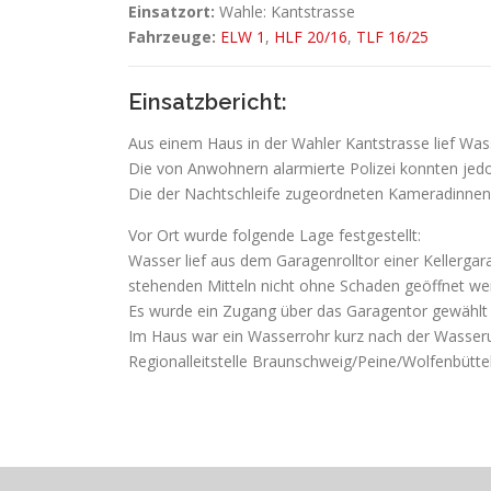
Einsatzort:
Wahle: Kantstrasse
Fahrzeuge:
ELW 1
,
HLF 20/16
,
TLF 16/25
Einsatzbericht:
Aus einem Haus in der Wahler Kantstrasse lief Wass
Die von Anwohnern alarmierte Polizei konnten jedo
Die der Nachtschleife zugeordneten Kameradinne
Vor Ort wurde folgende Lage festgestellt:
Wasser lief aus dem Garagenrolltor einer Kellerga
stehenden Mitteln nicht ohne Schaden geöffnet we
Es wurde ein Zugang über das Garagentor gewählt 
Im Haus war ein Wasserrohr kurz nach der Wasseru
Regionalleitstelle Braunschweig/Peine/Wolfenbüttel