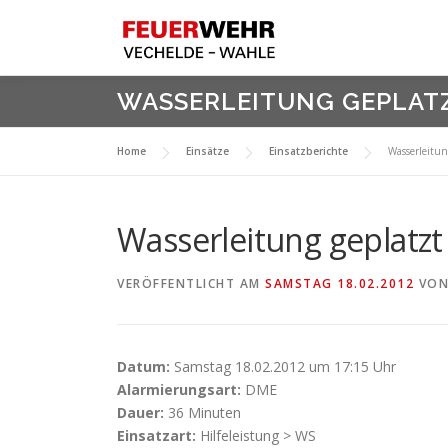
Zum
Inhalt
springen
WASSERLEITUNG GEPLAT
Home
Einsätze
Einsatzberichte
Wasserleitun
Wasserleitung geplatzt
VERÖFFENTLICHT AM
SAMSTAG 18.02.2012
VO
Datum:
Samstag 18.02.2012 um 17:15 Uhr
Alarmierungsart:
DME
Dauer:
36 Minuten
Einsatzart:
Hilfeleistung > WS