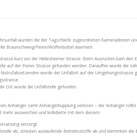
ehrsunfall wurden die der Tagschleife zugeordneten Kameradinnen
elle Braunschweig/Peine/Wolfenbüttel alarmiert.
trasse kurz vor der Hildesheimer Strasse. Beim Ausrücken kam den Ein
lle auf der Peiner Strasse gefunden werden. Daraufhin wurde die nä
dem Notrufabsetzenden wurde der Unfallort auf der Umgehungsstrasse
sstrasse.
e Ost wurde die Unfallstelle gefunden.
inen Anhänger samt Anhängerkupplung verloren – der Anhänger rollte 
t mehr ausweichen und kollidierte mit dem diesem.
esatzung versorgt.
lstelle ab, streuten auslaufende Betriebsstoffe ab und klemmten die B