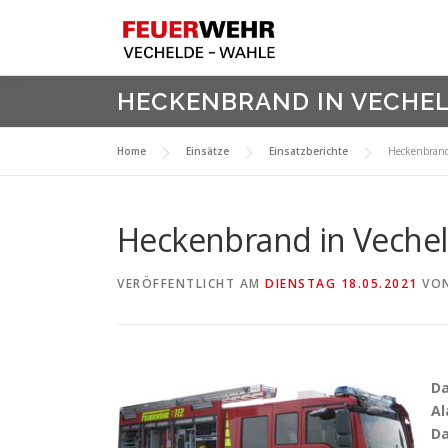
Zum
Inhalt
springen
HECKENBRAND IN VECHE
Home
Einsätze
Einsatzberichte
Heckenbrand
Heckenbrand in Veche
VERÖFFENTLICHT AM
DIENSTAG 18.05.2021
VO
D
Al
Da