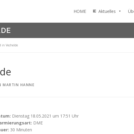
HOME
Aktuelles
Üb
LDE
 in Vechelde
lde
N
MARTIN HANNE
atum:
Dienstag 18.05.2021 um 17:51 Uhr
armierungsart:
DME
uer:
30 Minuten