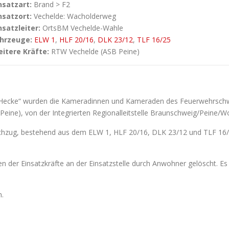
nsatzart:
Brand > F2
nsatzort:
Vechelde: Wacholderweg
nsatzleiter:
OrtsBM Vechelde-Wahle
hrzeuge:
ELW 1
,
HLF 20/16
,
DLK 23/12
,
TLF 16/25
itere Kräfte:
RTW Vechelde (ASB Peine)
t Hecke“ wurden die Kameradinnen und Kameraden des Feuerwehrsc
ne), von der Integrierten Regionalleitstelle Braunschweig/Peine/Wol
schzug, bestehend aus dem ELW 1, HLF 20/16, DLK 23/12 und TLF 16/2
n der Einsatzkräfte an der Einsatzstelle durch Anwohner gelöscht.
n.