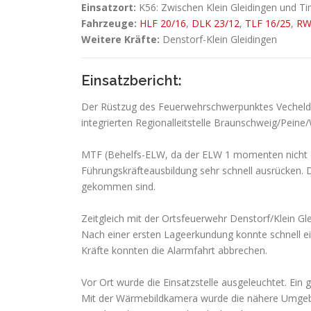
Einsatzort:
K56: Zwischen Klein Gleidingen und T
Fahrzeuge:
HLF 20/16
,
DLK 23/12
,
TLF 16/25
,
RW
Weitere Kräfte:
Denstorf-Klein Gleidingen
Einsatzbericht:
Der Rüstzug des Feuerwehrschwerpunktes Vechelde
integrierten Regionalleitstelle Braunschweig/Peine
MTF (Behelfs-ELW, da der ELW 1 momenten nicht ei
Führungskräfteausbildung sehr schnell ausrücken
gekommen sind.
Zeitgleich mit der Ortsfeuerwehr Denstorf/Klein Gle
Nach einer ersten Lageerkundung konnte schnell e
Kräfte konnten die Alarmfahrt abbrechen.
Vor Ort wurde die Einsatzstelle ausgeleuchtet. Ei
Mit der Wärmebildkamera wurde die nähere Umgebun