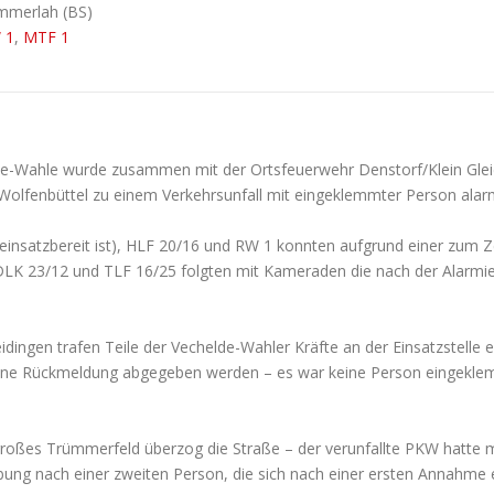
immerlah (BS)
 1
,
MTF 1
-Wahle wurde zusammen mit der Ortsfeuerwehr Denstorf/Klein Gleid
/Wolfenbüttel zu einem Verkehrsunfall mit eingeklemmter Person alarm
nsatzbereit ist), HLF 20/16 und RW 1 konnten aufgrund einer zum Z
. DLK 23/12 und TLF 16/25 folgten mit Kameraden die nach der Alar
idingen trafen Teile der Vechelde-Wahler Kräfte an der Einsatzstelle e
ine Rückmeldung abgegeben werden – es war keine Person eingeklemmt
n großes Trümmerfeld überzog die Straße – der verunfallte PKW hatte
g nach einer zweiten Person, die sich nach einer ersten Annahme ev