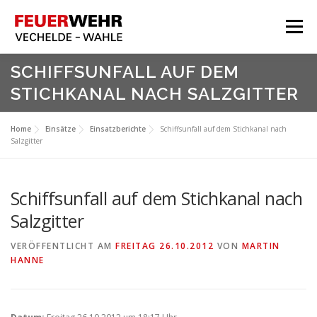
Zum
Inhalt
Menü
springen
HOME
SCHIFFSUNFALL AUF DEM
STICHKANAL NACH SALZGITTER
Aktuelles
Über Uns
Home
Einsätze
Einsatzberichte
Schiffsunfall auf dem Stichkanal nach
Salzgitter
Service
Meine Feuerwehr
Schiffsunfall auf dem Stichkanal nach
Salzgitter
VERÖFFENTLICHT AM
FREITAG 26.10.2012
VON
MARTIN
HANNE