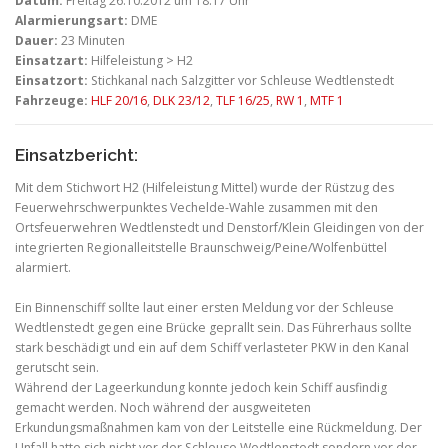
Datum:
Freitag 26.10.2012 um 18:17 Uhr
Alarmierungsart:
DME
Dauer:
23 Minuten
Einsatzart:
Hilfeleistung > H2
Einsatzort:
Stichkanal nach Salzgitter vor Schleuse Wedtlenstedt
Fahrzeuge:
HLF 20/16
,
DLK 23/12
,
TLF 16/25
,
RW 1
,
MTF 1
Einsatzbericht:
Mit dem Stichwort H2 (Hilfeleistung Mittel) wurde der Rüstzug des
Feuerwehrschwerpunktes Vechelde-Wahle zusammen mit den
Ortsfeuerwehren Wedtlenstedt und Denstorf/Klein Gleidingen von der
integrierten Regionalleitstelle Braunschweig/Peine/Wolfenbüttel
alarmiert.
Ein Binnenschiff sollte laut einer ersten Meldung vor der Schleuse
Wedtlenstedt gegen eine Brücke geprallt sein. Das Führerhaus sollte
stark beschädigt und ein auf dem Schiff verlasteter PKW in den Kanal
gerutscht sein.
Während der Lageerkundung konnte jedoch kein Schiff ausfindig
gemacht werden. Noch während der ausgweiteten
Erkundungsmaßnahmen kam von der Leitstelle eine Rückmeldung. Der
Unfall hatte sich nicht vor der Schleuse Wedtlenstedt sondern vor der