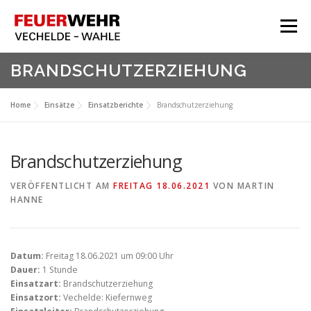
Zum
Inhalt
Menü
springen
HOME
BRANDSCHUTZERZIEHUNG
Aktuelles
Home
Einsätze
Einsatzberichte
Brandschutzerziehung
Über Uns
Service
Brandschutzerziehung
Meine Feuerwehr
VERÖFFENTLICHT AM
FREITAG 18.06.2021
VON
MARTIN
HANNE
Datum:
Freitag 18.06.2021 um 09:00 Uhr
Dauer:
1 Stunde
Einsatzart:
Brandschutzerziehung
Einsatzort:
Vechelde: Kiefernweg