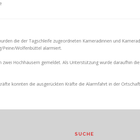
e
e wurden die der Tagschleife zugeordneten Kameradinnen und Kamer
g/Peine/Wolfenbüttel alarmiert.
 in zwei Hochhäusern gemeldet. Als Unterstützung wurde daraufhin d
äfte konnten die ausgerückten Kräfte die Alarmfahrt in der Ortschaf
SUCHE