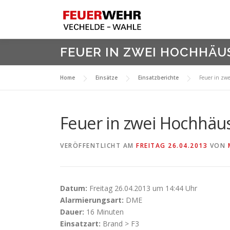
Zum
Inhalt
springen
FEUER IN ZWEI HOCHHÄU
Home
Einsätze
Einsatzberichte
Feuer in zw
Feuer in zwei Hochhäu
VERÖFFENTLICHT AM
FREITAG 26.04.2013
VON
Datum:
Freitag 26.04.2013 um 14:44 Uhr
Alarmierungsart:
DME
Dauer:
16 Minuten
Einsatzart:
Brand > F3