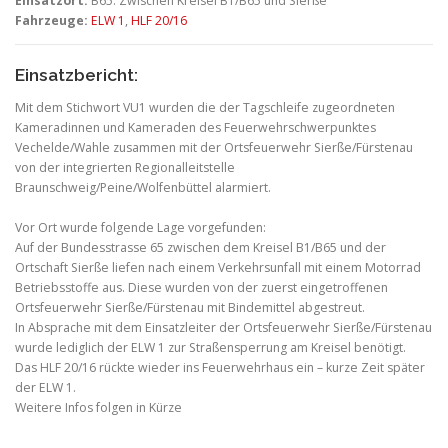
Einsatzort:
B65: Zwischen Kreisel B1/B65 und Sierße
Fahrzeuge:
ELW 1
,
HLF 20/16
Einsatzbericht:
Mit dem Stichwort VU1 wurden die der Tagschleife zugeordneten
Kameradinnen und Kameraden des Feuerwehrschwerpunktes
Vechelde/Wahle zusammen mit der Ortsfeuerwehr Sierße/Fürstenau
von der integrierten Regionalleitstelle
Braunschweig/Peine/Wolfenbüttel alarmiert.
Vor Ort wurde folgende Lage vorgefunden:
Auf der Bundesstrasse 65 zwischen dem Kreisel B1/B65 und der
Ortschaft Sierße liefen nach einem Verkehrsunfall mit einem Motorrad
Betriebsstoffe aus. Diese wurden von der zuerst eingetroffenen
Ortsfeuerwehr Sierße/Fürstenau mit Bindemittel abgestreut.
In Absprache mit dem Einsatzleiter der Ortsfeuerwehr Sierße/Fürstenau
wurde lediglich der ELW 1 zur Straßensperrung am Kreisel benötigt.
Das HLF 20/16 rückte wieder ins Feuerwehrhaus ein – kurze Zeit später
der ELW 1.
Weitere Infos folgen in Kürze