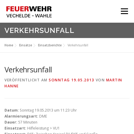
Zum
Inhalt
Menü
springen
HOME
VERKEHRSUNFALL
Aktuelles
Home
Einsätze
Einsatzberichte
Verkehrsunfall
Über Uns
Service
Verkehrsunfall
Meine Feuerwehr
VERÖFFENTLICHT AM
SONNTAG 19.05.2013
VON
MARTIN
HANNE
Datum:
Sonntag 19.05.2013 um 11:23 Uhr
Alarmierungsart:
DME
Dauer:
57 Minuten
Einsatzart:
Hilfeleistung > VU1