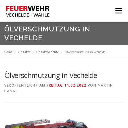
Zum
Inhalt
Menü
springen
HOME
ÖLVERSCHMUTZUNG IN
VECHELDE
Aktuelles
Über Uns
Home
Einsätze
Einsatzberichte
Ölverschmutzung in Vechelde
Service
Meine Feuerwehr
Ölverschmutzung in Vechelde
VERÖFFENTLICHT AM
FREITAG 11.02.2022
VON
MARTIN
HANNE