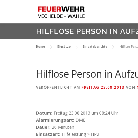
Zum
Inhalt
springen
HILFLOSE PERSON IN AU
Home
Einsätze
Einsatzberichte
Hilflose Per
Hilflose Person in Aufz
VERÖFFENTLICHT AM
FREITAG 23.08.2013
VON
Datum:
Freitag 23.08.2013 um 08:24 Uhr
Alarmierungsart:
DME
Dauer:
26 Minuten
Einsatzart:
Hilfeleistung > HP2