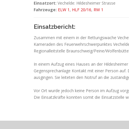
Einsatzort:
Vechelde: Hildesheimer Strasse
Fahrzeuge:
ELW 1
,
HLF 20/16
,
RW 1
Einsatzbericht:
Zusammen mit einem in der Rettungswache Vechel
Kameraden des Feuerwehrschwerpunktes Vechelde-W
Regionalleitstelle Braunschweig/Peine/Wolfenbüttel
In einem Aufzug eines Hauses an der Hildesheimer 
Gegensprechanlage Kontakt mit einer Person auf. D
ausgingen. Sie leiteten den Notruf an die zuständi
Vor Ort wurde jedoch keine Person im Aufzug vorge
Die Einsatzkräfte konnten somit die Einsatzstelle wi