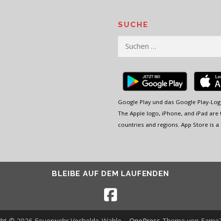
SUCHE
Suchen
nach:
Google Play und das Google Play-Log
The Apple logo, iPhone, and iPad are t
countries and regions. App Store is a 
BLEIBE AUF DEM LAUFENDEN
ght © 2026 Feuerwehr Vechelde-Wahle
–
OnePress
Theme von Fame