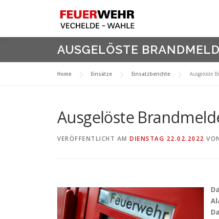
Zum
Inhalt
springen
AUSGELÖSTE BRANDMELD
Home
Einsätze
Einsatzberichte
Ausgelöste B
Ausgelöste Brandmelde
VERÖFFENTLICHT AM
DIENSTAG 22.02.2022
VO
D
Al
Da