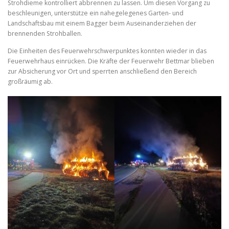
Strohdieme kontrolliert abbrennen zu lassen. Um diesen Vorgang zu
beschleunigen, unterstütze ein nahegelegenes Garten- und
Landschaftsbau mit einem Bagger beim Auseinanderziehen der
brennenden Strohballen.
Die Einheiten des Feuerwehrschwerpunktes konnten wieder in das
Feuerwehrhaus einrücken. Die Kräfte der Feuerwehr Bettmar blieben
zur Absicherung vor Ort und sperrten anschließend den Bereich
großräumig ab.