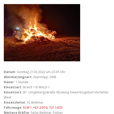
Datum:
Sonntag 27.03.2022 um 23:35 Uhr
Alarmierungsart:
AlarmApp, DME
Dauer:
1 Stunde
Einsatzart:
Brand > B WALD-1
Einsatzort:
B1: Umgehungsstraße Abzweig Gewerbegebiet Vechelde
West
Einsatzleiter:
EL Bettmar
Fahrzeuge:
ELW 1
,
HLF 20/16
,
TLF 16/25
Weitere Kräfte:
FwSp Bettmar, Polizei