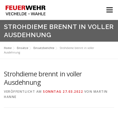
Zum
Inhalt
Menü
springen
HOME
STROHDIEME BRENNT IN VOLLER
AUSDEHNUNG
Aktuelles
Über Uns
Home
Einsätze
Einsatzberichte
Strohdieme brennt in voller
Ausdehnung
Service
Meine Feuerwehr
Strohdieme brennt in voller
Ausdehnung
VERÖFFENTLICHT AM
SONNTAG 27.03.2022
VON
MARTIN
HANNE