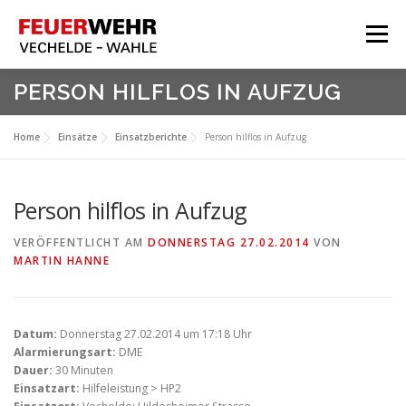
Zum
Inhalt
Menü
springen
HOME
PERSON HILFLOS IN AUFZUG
Aktuelles
Home
Einsätze
Einsatzberichte
Person hilflos in Aufzug
Über Uns
Service
Person hilflos in Aufzug
Meine Feuerwehr
VERÖFFENTLICHT AM
DONNERSTAG 27.02.2014
VON
MARTIN HANNE
Datum:
Donnerstag 27.02.2014 um 17:18 Uhr
Alarmierungsart:
DME
Dauer:
30 Minuten
Einsatzart:
Hilfeleistung > HP2