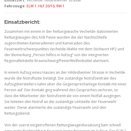
Einsatzort:
Vechelde: Hildesheimer Strasse
Fahrzeuge:
ELW 1
,
HLF 20/16
,
RW 1
Einsatzbericht:
Zusammen mit einem in der Rettungswache Vechelde stationierten
Rettungswagen des ASB Peine wurden die der Nachtschleife
zugeordneten Kameradinnen und Kameraden des
Feuerwehrschwerpunktes Vechelde-Wahle mit dem Stichwort HP2 und
der Bemerkung „Person hilflos in Aufzug“ von der integrierten
Regionalleitstelle Braunschweig/Peine/Wolfenbüttel alarmiert.
In einem Aufzug eines Hauses an der Hildesheimer Strasse in Vechelde
wurde die Notruftaste betätigt. Die zuständige Notrufzentrale des
Aufzugsherstellers nahm über die Gegensprechanlage Kontakt mit einer
Person auf. Der Kontakt ging während des Gespräches verloren, so
dass die Mitarbeiter der Notrufzentrale von einem Notfall ausgingen.
Sie leiteten den Notruf an die zuständige Leitstelle der Feuerwehr
weiter. Diese alarmierte die zuständige Feuerwehr und den
Rettungsdienst.
Von der zuerst eingetroffenen Rettungswagenbesatzung kam schnell
eine erste Rückmeldung: Es waren keine Personen im Aufzug. Der ELW 1