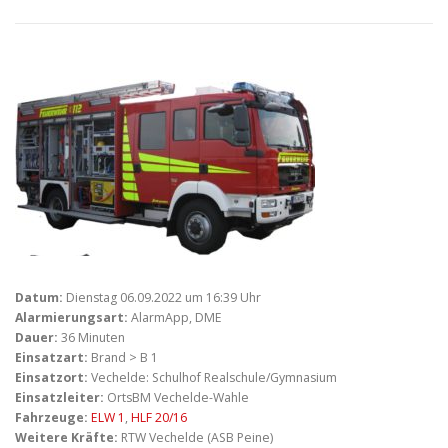
Datum:
Dienstag 06.09.2022 um 16:39 Uhr
Alarmierungsart:
AlarmApp, DME
Dauer:
36 Minuten
Einsatzart:
Brand > B 1
Einsatzort:
Vechelde: Schulhof Realschule/Gymnasium
Einsatzleiter:
OrtsBM Vechelde-Wahle
Fahrzeuge:
ELW 1
,
HLF 20/16
Weitere Kräfte:
RTW Vechelde (ASB Peine)