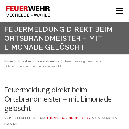
Zum
Inhalt
Menü
springen
HOME
FEUERMELDUNG DIREKT BEIM
ORTSBRANDMEISTER – MIT
Aktuelles
LIMONADE GELÖSCHT
Über Uns
Service
Home
Einsätze
Einsatzberichte
Feuermeldung direkt beim
Ortsbrandmeister – mit Limonade gelöscht
Meine Feuerwehr
Feuermeldung direkt beim
Ortsbrandmeister – mit Limonade
gelöscht
VERÖFFENTLICHT AM
DIENSTAG 06.09.2022
VON
MARTIN
HANNE