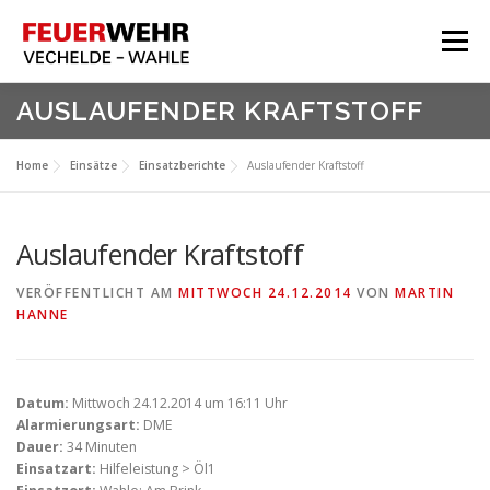
Zum
Inhalt
Menü
springen
HOME
AUSLAUFENDER KRAFTSTOFF
Aktuelles
Home
Einsätze
Einsatzberichte
Auslaufender Kraftstoff
Über Uns
Service
Auslaufender Kraftstoff
Meine Feuerwehr
VERÖFFENTLICHT AM
MITTWOCH 24.12.2014
VON
MARTIN
HANNE
Datum:
Mittwoch 24.12.2014 um 16:11 Uhr
Alarmierungsart:
DME
Dauer:
34 Minuten
Einsatzart:
Hilfeleistung > Öl1