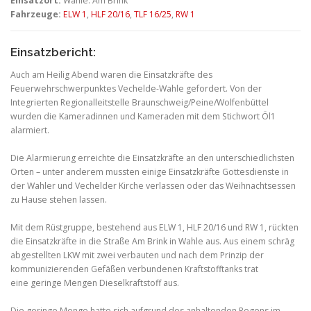
Einsatzort:
Wahle: Am Brink
Fahrzeuge:
ELW 1
,
HLF 20/16
,
TLF 16/25
,
RW 1
Einsatzbericht:
Auch am Heilig Abend waren die Einsatzkräfte des
Feuerwehrschwerpunktes Vechelde-Wahle gefordert. Von der
Integrierten Regionalleitstelle Braunschweig/Peine/Wolfenbüttel
wurden die Kameradinnen und Kameraden mit dem Stichwort Öl1
alarmiert.
Die Alarmierung erreichte die Einsatzkräfte an den unterschiedlichsten
Orten – unter anderem mussten einige Einsatzkräfte Gottesdienste in
der Wahler und Vechelder Kirche verlassen oder das Weihnachtsessen
zu Hause stehen lassen.
Mit dem Rüstgruppe, bestehend aus ELW 1, HLF 20/16 und RW 1, rückten
die Einsatzkräfte in die Straße Am Brink in Wahle aus. Aus einem schräg
abgestellten LKW mit zwei verbauten und nach dem Prinzip der
kommunizierenden Gefäßen verbundenen Kraftstofftanks trat
eine geringe Mengen Dieselkraftstoff aus.
Die geringe Menge hatte sich aufgrund des anhaltenden Regens im