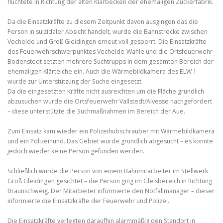
flüchtete in Richtung der alten Klärbecken der ehemaligen Zuckerfabrik.
Da die Einsatzkräfte zu diesem Zeitpunkt davon ausgingen das die
Person in suizidaler Absicht handelt, wurde die Bahnstrecke zwischen
Vechelde und Groß Gleidingen erneut voll gesperrt. Die Einsatzkräfte
des Feuerwehrschwerpunktes Vechelde-Wahle und die Ortsfeuerwehr
Bodenstedt setzten mehrere Suchtrupps in dem gesamten Bereich der
ehemaligen Klärteiche ein. Auch die Wärmebildkamera des ELW 1
wurde zur Unterstützung der Suche eingesetzt.
Da die eingesetzten Kräfte nicht ausreichten um die Fläche gründlich
abzusuchen wurde die Ortsfeuerwehr Vallstedt/Alvesse nachgefordert
– diese unterstützte die Suchmaßnahmen im Bereich der Aue.
Zum Einsatz kam wieder ein Polizeihubschrauber mit Wärmebildkamera
und ein Polizeihund. Das Gebiet wurde gründlich abgesucht – es konnte
jedoch wieder keine Person gefunden werden.
Schließlich wurde die Person von einem Bahnmitarbeiter im Stellwerk
Groß Gleidingen gesichtet – die Person ging im Gleisbereich in Richtung
Braunschweig. Der Mitarbeiter informierte den Notfallmanager – dieser
informierte die Einsatzkräfte der Feuerwehr und Polizei.
Die Einsatzkräfte verlegten daraufhin alarmmäßig den Standort in