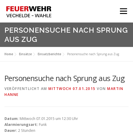
Zum
Inhalt
Menü
springen
HOME
PERSONENSUCHE NACH SPRUNG
AUS ZUG
Aktuelles
Über Uns
Home
Einsätze
Einsatzberichte
Personensuche nach Sprung aus Zug
Service
Meine Feuerwehr
Personensuche nach Sprung aus Zug
VERÖFFENTLICHT AM
MITTWOCH 07.01.2015
VON
MARTIN
HANNE
Datum:
Mittwoch 07.01.2015 um 12:30 Uhr
Alarmierungsart:
Funk
Dauer:
2 Stunden