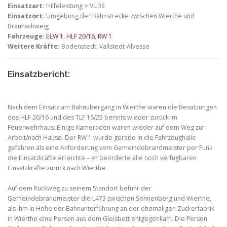
Einsatzart:
Hilfeleistung > VU3S
Einsatzort:
Umgebung der Bahnstrecke zwischen Wierthe und
Braunschweig
Fahrzeuge:
ELW 1
,
HLF 20/16
,
RW 1
Weitere Kräfte:
Bodenstedt, Vallstedt-Alvesse
Einsatzbericht:
Nach dem Einsatz am Bahnübergang in Wierthe waren die Besatzungen
des HLF 20/16 und des TLF 16/25 bereits wieder zurück im
Feuerwehrhaus. Einige Kameraden waren wieder auf dem Weg zur
Arbeit/nach Hause. Der RW 1 wurde gerade in die Fahrzeughalle
gefahren als eine Anforderung vom Gemeindebrandmeister per Funk
die Einsatzkräfte erreichte – er beorderte alle noch verfügbaren
Einsatzkräfte zurück nach Wierthe.
Auf dem Rückweg zu seinem Standort befuhr der
Gemeindebrandmeister die L473 zwischen Sonnenberg und Wierthe,
als ihm in Höhe der Bahnunterführung an der ehemaligen Zuckerfabrik
in Wierthe eine Person aus dem Gleisbett entgegenkam. Die Person