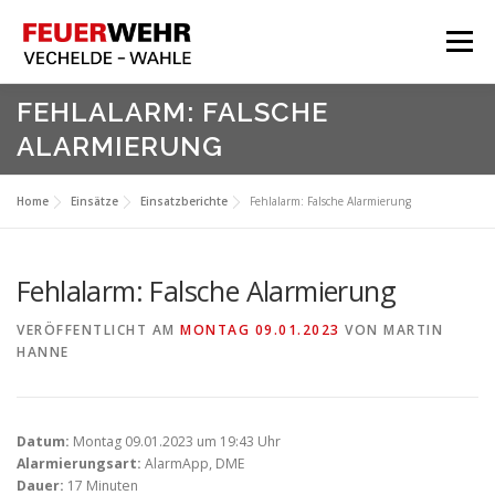
Zum
Inhalt
Menü
springen
HOME
FEHLALARM: FALSCHE
ALARMIERUNG
Aktuelles
Über Uns
Home
Einsätze
Einsatzberichte
Fehlalarm: Falsche Alarmierung
Service
Meine Feuerwehr
Fehlalarm: Falsche Alarmierung
VERÖFFENTLICHT AM
MONTAG 09.01.2023
VON
MARTIN
HANNE
Datum:
Montag 09.01.2023 um 19:43 Uhr
Alarmierungsart:
AlarmApp, DME
Dauer:
17 Minuten