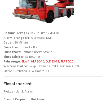
Datum:
Freitag 14.07.2023 um 12:46 Uhr
Alarmierungsart:
AlarmApp, DME
Dauer:
30 Minuten
Einsatzart:
Brand > B 2
Einsatzort:
Bettmar: Breite Straße
Einsatzleiter:
EL Bettmar
Fahrzeuge:
ELW 1
,
HLF 20/16
,
DLK 23/12
,
TLF 16/25
Weitere Kräfte:
FwSp Bettmar, OrtsF Liedingen, OrtsF
Sierße/Fürstenau, RTW (Daetz PE)
Einsatzbericht:
Freitag – der 2. Alarm
Brennt Carport in Bettmar