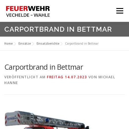
Zum
Inhalt
Menü
springen
HOME
CARPORTBRAND IN BETTMAR
Aktuelles
Home
Einsätze
Einsatzberichte
Carportbrand in Bettmar
Über Uns
Service
Carportbrand in Bettmar
Meine Feuerwehr
VERÖFFENTLICHT AM
FREITAG 14.07.2023
VON
MICHAEL
HANNE