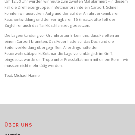
Um 12:50 Uhr wurden wir heute zum zweiten Mal alarmiert – in diesem
Fall die Drehleitergruppe. In Bettmar brannte ein Carport. Schnell
konnten wir ausrücken. Aufgrund der auf der Anfahrt erkennbaren
Rauchentwicklung und der verfügbaren 16 Einsatzkräfte ließ der
Zugführer auch das Tanklöschfahrzeug besetzen.
Die Lageerkundung vor Ort führte zur Erkenntnis, dass Paletten an
einem Carport brannten. Das Feuer hatte auf das Dach und die
Seitenverkleidung übergegriffen. Allerdings hatte der
Feuerwehrstützpunkt Bettmar die Lage vollumfänglich im Griff;
eingesetzt wurde ein Trupp unter Pressluftatmern mit einem Rohr – wir
mussten nicht mehr tätig werden.
Text: Michael Hanne
ÜBER UNS