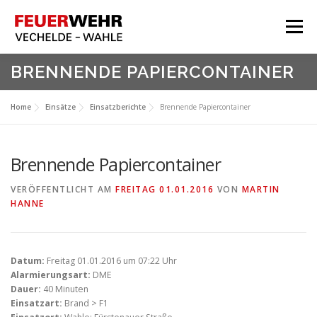
Zum
Inhalt
Menü
springen
HOME
BRENNENDE PAPIERCONTAINER
Aktuelles
Home
Einsätze
Einsatzberichte
Brennende Papiercontainer
Über Uns
Service
Brennende Papiercontainer
Meine Feuerwehr
VERÖFFENTLICHT AM
FREITAG 01.01.2016
VON
MARTIN
HANNE
Datum:
Freitag 01.01.2016 um 07:22 Uhr
Alarmierungsart:
DME
Dauer:
40 Minuten
Einsatzart:
Brand > F1