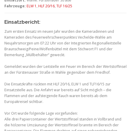
Einsatzort:
Wahle: Fürstenauer Straße
Fahrzeuge:
ELW 1
,
HLF 20/16
,
TLF 16/25
Einsatzbericht:
Zum ersten Einsatz im neuen Jahr wurden die Kameradinnen und
Kameraden des Feuerwehrschwerpunktes Vechelde-Wahle am
Neujahrsmorgen um 07:22 Uhr von der Integrierten Regionalleitstelle
Braunschweig/Peine/Wolfenbüttel mit dem Stichwort F1 und der
Bemerkung „Müllbehälter“ geweckt.
Gemeldet wurden der Leitstelle ein Feuer im Bereich der Wertstoffinsel
an der Fürstenauser Straße in Wahle gegenüber dem Friedhof.
Die Einsatzkräfte rückten mit HLF 20/16, ELW 1 und TLF16/15 zur
Einsatzstelle aus. Die Anfahrt war bereits auf Sicht möglich – die
Flammen und der aufsteigende Rauch waren bereits ab dem
Europakreisel sichtbar.
Vor Ort wurde folgende Lage vorgefunden:
Alle drei Papiercontainer der Wertstoffinsel standen in Vollbrand und
die hölzerne Umzäunung der Wertstoffinsel brannte im Bereich der
Papiercontainer. Die Flammen drohten auf einen nebenstehenden