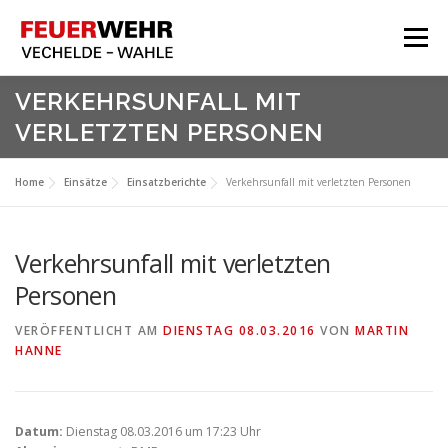
Zum
Inhalt
Menü
springen
HOME
VERKEHRSUNFALL MIT
VERLETZTEN PERSONEN
Aktuelles
Über Uns
Home
Einsätze
Einsatzberichte
Verkehrsunfall mit verletzten Personen
Service
Meine Feuerwehr
Verkehrsunfall mit verletzten
Personen
VERÖFFENTLICHT AM
DIENSTAG 08.03.2016
VON
MARTIN
HANNE
Datum:
Dienstag 08.03.2016 um 17:23 Uhr