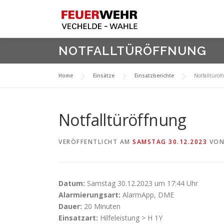
Zum
Inhalt
springen
NOTFALLTÜRÖFFNUNG
Home
Einsätze
Einsatzberichte
Notfalltüröf
Notfalltüröffnung
VERÖFFENTLICHT AM
SAMSTAG 30.12.2023
VO
Datum:
Samstag 30.12.2023 um 17:44 Uhr
Alarmierungsart:
AlarmApp, DME
Dauer:
20 Minuten
Einsatzart:
Hilfeleistung > H 1Y