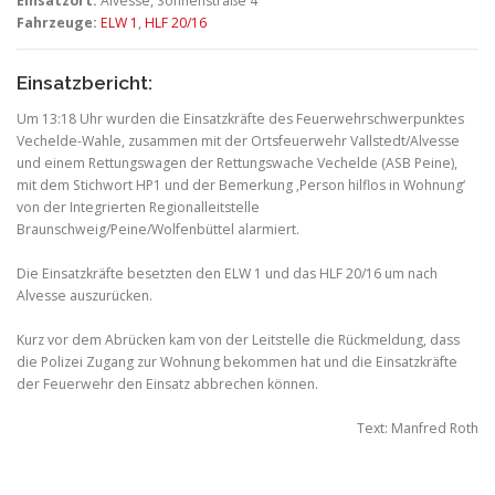
Einsatzort:
Alvesse, Sonnenstraße 4
Fahrzeuge:
ELW 1
,
HLF 20/16
Einsatzbericht:
Um 13:18 Uhr wurden die Einsatzkräfte des Feuerwehrschwerpunktes
Vechelde-Wahle, zusammen mit der Ortsfeuerwehr Vallstedt/Alvesse
und einem Rettungswagen der Rettungswache Vechelde (ASB Peine),
mit dem Stichwort HP1 und der Bemerkung ‚Person hilflos in Wohnung‘
von der Integrierten Regionalleitstelle
Braunschweig/Peine/Wolfenbüttel alarmiert.
Die Einsatzkräfte besetzten den ELW 1 und das HLF 20/16 um nach
Alvesse auszurücken.
Kurz vor dem Abrücken kam von der Leitstelle die Rückmeldung, dass
die Polizei Zugang zur Wohnung bekommen hat und die Einsatzkräfte
der Feuerwehr den Einsatz abbrechen können.
Text: Manfred Roth