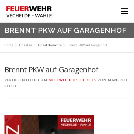
Zum
Inhalt
Menü
springen
HOME
BRENNT PKW AUF GARAGENHOF
Aktuelles
Home
Einsätze
Einsatzberichte
Brennt PKW auf Garagenhof
Über Uns
Service
Brennt PKW auf Garagenhof
Meine Feuerwehr
VERÖFFENTLICHT AM
MITTWOCH 01.01.2025
VON
MANFRED
ROTH