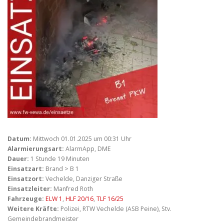
Datum:
Mittwoch 01.01.2025 um 00:31 Uhr
Alarmierungsart:
AlarmApp, DME
Dauer:
1 Stunde 19 Minuten
Einsatzart:
Brand > B 1
Einsatzort:
Vechelde, Danziger Straße
Einsatzleiter:
Manfred Roth
Fahrzeuge:
ELW 1
,
HLF 20/16
,
TLF 16/25
Weitere Kräfte:
Polizei, RTW Vechelde (ASB Peine), Stv.
Gemeindebrandmeister