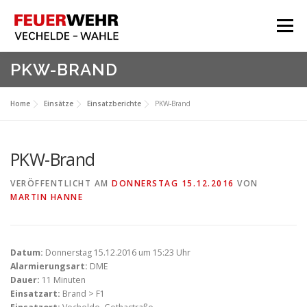
Zum
Inhalt
Menü
springen
HOME
PKW-BRAND
Aktuelles
Home
Einsätze
Einsatzberichte
PKW-Brand
Über Uns
Service
PKW-Brand
Meine Feuerwehr
VERÖFFENTLICHT AM
DONNERSTAG 15.12.2016
VON
MARTIN HANNE
Datum:
Donnerstag 15.12.2016 um 15:23 Uhr
Alarmierungsart:
DME
Dauer:
11 Minuten
Einsatzart:
Brand > F1