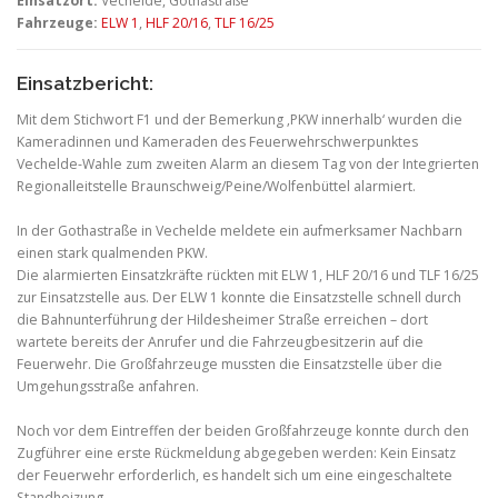
Einsatzort:
Vechelde, Gothastraße
Fahrzeuge:
ELW 1
,
HLF 20/16
,
TLF 16/25
Einsatzbericht:
Mit dem Stichwort F1 und der Bemerkung ‚PKW innerhalb‘ wurden die
Kameradinnen und Kameraden des Feuerwehrschwerpunktes
Vechelde-Wahle zum zweiten Alarm an diesem Tag von der Integrierten
Regionalleitstelle Braunschweig/Peine/Wolfenbüttel alarmiert.
In der Gothastraße in Vechelde meldete ein aufmerksamer Nachbarn
einen stark qualmenden PKW.
Die alarmierten Einsatzkräfte rückten mit ELW 1, HLF 20/16 und TLF 16/25
zur Einsatzstelle aus. Der ELW 1 konnte die Einsatzstelle schnell durch
die Bahnunterführung der Hildesheimer Straße erreichen – dort
wartete bereits der Anrufer und die Fahrzeugbesitzerin auf die
Feuerwehr. Die Großfahrzeuge mussten die Einsatzstelle über die
Umgehungsstraße anfahren.
Noch vor dem Eintreffen der beiden Großfahrzeuge konnte durch den
Zugführer eine erste Rückmeldung abgegeben werden: Kein Einsatz
der Feuerwehr erforderlich, es handelt sich um eine eingeschaltete
Standheizung.