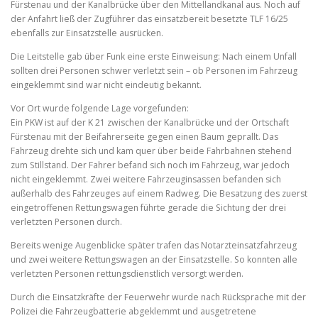
Fürstenau und der Kanalbrücke über den Mittellandkanal aus. Noch auf
der Anfahrt ließ der Zugführer das einsatzbereit besetzte TLF 16/25
ebenfalls zur Einsatzstelle ausrücken.
Die Leitstelle gab über Funk eine erste Einweisung: Nach einem Unfall
sollten drei Personen schwer verletzt sein – ob Personen im Fahrzeug
eingeklemmt sind war nicht eindeutig bekannt.
Vor Ort wurde folgende Lage vorgefunden:
Ein PKW ist auf der K 21 zwischen der Kanalbrücke und der Ortschaft
Fürstenau mit der Beifahrerseite gegen einen Baum geprallt. Das
Fahrzeug drehte sich und kam quer über beide Fahrbahnen stehend
zum Stillstand. Der Fahrer befand sich noch im Fahrzeug, war jedoch
nicht eingeklemmt. Zwei weitere Fahrzeuginsassen befanden sich
außerhalb des Fahrzeuges auf einem Radweg. Die Besatzung des zuerst
eingetroffenen Rettungswagen führte gerade die Sichtung der drei
verletzten Personen durch.
Bereits wenige Augenblicke später trafen das Notarzteinsatzfahrzeug
und zwei weitere Rettungswagen an der Einsatzstelle. So konnten alle
verletzten Personen rettungsdienstlich versorgt werden.
Durch die Einsatzkräfte der Feuerwehr wurde nach Rücksprache mit der
Polizei die Fahrzeugbatterie abgeklemmt und ausgetretene