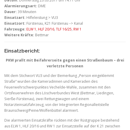
Datum:
Donnerstag 23.03.2017 um 14:11 Uhr
Alarmierungsart:
DME
Dauer:
39 Minuten
Einsatzart:
Hilfeleistung > VU3
Einsatzort:
Fürstenau, K21 Fürstenau –> Kanal
Fahrzeuge:
ELW 1
,
HLF 20/16
,
TLF 16/25
,
RW 1
Weitere Kräfte:
Bettmar
Einsatzbericht:
PKW prallt mit Beifahrerseite gegen einen Straßenbaum – drei
verletzte Personen
Mit dem Stichwort VU3 und der Bemerkung „Person eingeklemmt
Straße“ wurden die Kameradinnen und Kameraden des
Feuerwehrschwerpunktes Vechelde-Wahle, zusammen mit den
Ortsfeuerwehren des Löschverbundes West (Bettmar, Liedingen,
Sierße-Fürstenau), zwei Rettungswagen und einem
Notarzteinsatzfahrzeug, von der Integrierten Regionalleitstelle
Braunschweig/Peine/Wolfenbüttel alarmiert.
Die alarmierten Einsatzkräfte rückten mit der Rüstgruppe bestehend
aus ELW 1, HLF 20/16 und RW 1 zur Einsatzstelle auf der K 21 zwischen