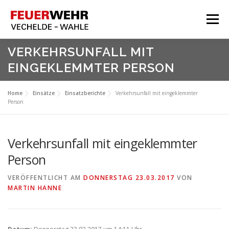
Zum
Inhalt
Menü
springen
HOME
VERKEHRSUNFALL MIT
EINGEKLEMMTER PERSON
Aktuelles
Über Uns
Home
Einsätze
Einsatzberichte
Verkehrsunfall mit eingeklemmter
Person
Service
Meine Feuerwehr
Verkehrsunfall mit eingeklemmter
Person
VERÖFFENTLICHT AM
DONNERSTAG 23.03.2017
VON
MARTIN HANNE