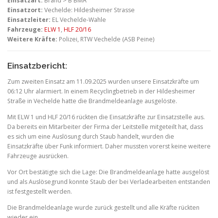
Einsatzart:
Brand > B BMA
Einsatzort:
Vechelde: Hildesheimer Strasse
Einsatzleiter:
EL Vechelde-Wahle
Fahrzeuge:
ELW 1
,
HLF 20/16
Weitere Kräfte:
Polizei, RTW Vechelde (ASB Peine)
Einsatzbericht:
Zum zweiten Einsatz am 11.09.2025 wurden unsere Einsatzkräfte um
06:12 Uhr alarmiert. In einem Recyclingbetrieb in der Hildesheimer
Straße in Vechelde hatte die Brandmeldeanlage ausgelöste.
Mit ELW 1 und HLF 20/16 rückten die Einsatzkräfte zur Einsatzstelle aus.
Da bereits ein Mitarbeiter der Firma der Leitstelle mitgeteilt hat, dass
es sich um eine Auslösung durch Staub handelt, wurden die
Einsatzkräfte über Funk informiert. Daher mussten vorerst keine weitere
Fahrzeuge ausrücken.
Vor Ort bestätigte sich die Lage: Die Brandmeldeanlage hatte ausgelöst
und als Auslösegrund konnte Staub der bei Verladearbeiten entstanden
ist festgestellt werden.
Die Brandmeldeanlage wurde zurück gestellt und alle Kräfte rückten
wieder ein.