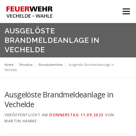
Zum
Inhalt
Menü
springen
HOME
AUSGELÖSTE
BRANDMELDEANLAGE IN
Aktuelles
VECHELDE
Über Uns
Service
Home
Einsätze
Einsatzberichte
Ausgelöste Brandmeldeanlage in
Vechelde
Meine Feuerwehr
Ausgelöste Brandmeldeanlage in
Vechelde
VERÖFFENTLICHT AM
DONNERSTAG 11.09.2025
VON
MARTIN HANNE